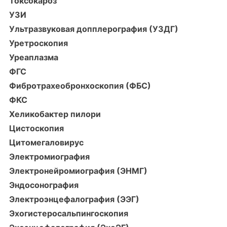
Токсокароз
УЗИ
Ультразвуковая допплерография (УЗДГ)
Уретроскопия
Уреаплазма
ФГС
Фибротрахеобронхоскопия (ФБС)
ФКС
Хеликобактер пилори
Цистоскопия
Цитомегаловирус
Электромиография
Электронейромиография (ЭНМГ)
Эндосонография
Электроэнцефалография (ЭЭГ)
Эхогистеросальпингоскопия