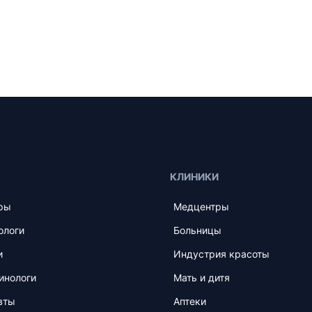
КЛИНИКИ
ры
Медцентры
ологи
Больницы
и
Индустрия красоты
инологи
Мать и дитя
вты
Аптеки