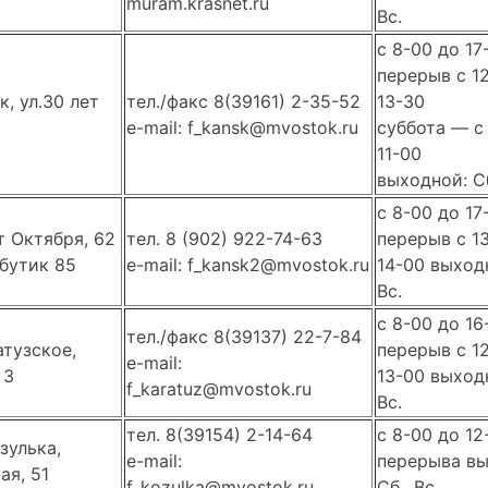
muram.krasnet.ru
Вс.
с 8-00 до 17
перерыв с 1
к, ул.30 лет
тел./факс 8(39161) 2-35-52
13-30
e-mail: f_kansk@mvostok.ru
суббота — с
11-00
выходной: Сб
c 8-00 до 17
ет Октября, 62
тел. 8 (902) 922-74-63
перерыв с 1
 бутик 85
e-mail: f_kansk2@mvostok.ru
14-00 выходн
Вс.
с 8-00 до 16
тел./факс 8(39137) 22-7-84
атузское,
перерыв с 1
e-mail:
 3
13-00 выходн
f_karatuz@mvostok.ru
Вс.
тел. 8(39154) 2-14-64
c 8-00 до 12
зулька,
e-mail:
перерыва вы
ая, 51
f_kozulka@mvostok.ru
Сб., Вс.