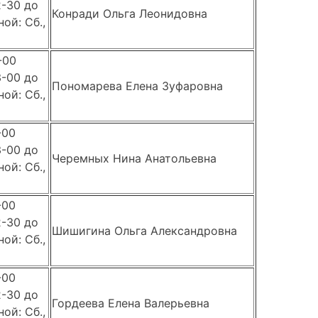
2-30 до
Конради Ольга Леонидовна
ой: Сб.,
-00
3-00 до
Пономарева Елена Зуфаровна
ой: Сб.,
-00
3-00 до
Черемных Нина Анатольевна
ой: Сб.,
-00
2-30 до
Шишигина Ольга Александровна
ой: Сб.,
-00
2-30 до
Гордеева Елена Валерьевна
ой: Сб.,