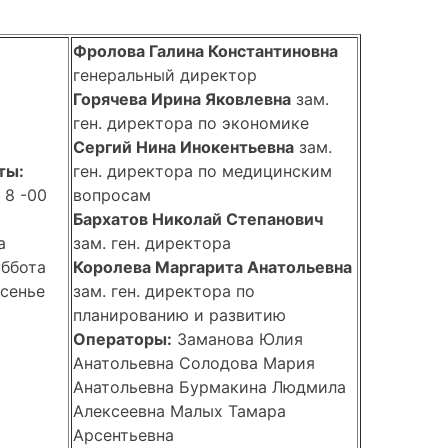
Фролова Галина Константиновна
генеральный директор
Горячева Ирина Яковлевна
зам.
ген. директора по экономике
Сергий Нина Инокентьевна
зам.
ты:
ген. директора по медицинским
 8 -00
вопросам
Бархатов Николай Степанович
а
зам. ген. директора
ббота
Королева Маргарита Анатольевна
есенье
зам. ген. директора по
планированию и развитию
Операторы:
Заманова Юлия
Анатольевна Солодова Мария
Анатольевна Бурмакина Людмила
Алексеевна Малых Тамара
Арсентьевна