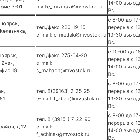
14-00 выходн
фис 3-01
mail:c_mixmax@mvostok.ru
Вс.
с 8-00 до 17
сноярск,
тел./факс 220-19-15
перерыв с 1
Железняка,
e-mail: c_medak@mvostok.ru
13-30 выходн
Вс.
с 10-00 до 1
ноярск,
тел./факс 275-04-20
перерыв с 1
 2«а»,
e-mail:
14-00 выходн
офис 19
c_mahaon@mvostok.ru
Вс.
с 8-00 до 17
н,
тел. 8(39163) 2-25-25
перерыв с 1
81
e-mail: f_aban@mvostok.ru
13-30 выходн
Вс.
c 8-00 до 17
тел. 8 (39151) 7-22-90
перерыв с 1
район, д.12
e-mail:
14-00 выходн
f_achinsk@mvostok.ru
Вс.