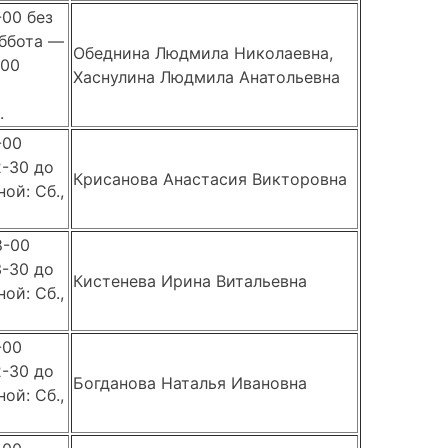
-00 без
ббота —
Обеднина Людмила Николаевна,
-00
Хаснулина Людмила Анатольевна
.
-00
2-30 до
Крисанова Анастасия Викторовна
ой: Сб.,
8-00
3-30 до
Кистенева Ирина Витальевна
ой: Сб.,
-00
2-30 до
Богданова Наталья Ивановна
ой: Сб.,