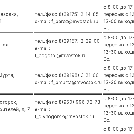
с 8-00 до 17
резовка,
тел./факс 8(39175) 2-14-85
перерыв с 1
1
e-mail: f_berez@mvostok.ru
13-00 выходн
Вс.
с 8-00 до 17
тел./факс 8(39157) 2-39-00
тол,
перерыв с 1
e-mail:
13-30 выходн
f_bogotol@mvostok.ru
Вс.
с 8-00 до 17
Мурта,
тел./факс 8(39198) 3-21-00
перерыв с 1
e-mail: f_bmurta@mvostok.ru
13-30 выходн
Вс.
с 8-00 до 17
огорск,
тел./факс 8(950) 996-73-73
перерыв с 1
ителей, д. 7
e-mail:
13-30 выходн
f_divnogorsk@mvostok.ru
Вс.
с 8-00 до 17