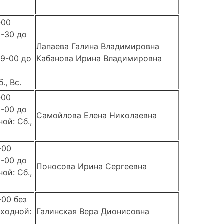
-00
2-30 до
Лапаева Галина Владимировна
 9-00 до
Кабанова Ирина Владимировна
., Вс.
-00
3-00 до
Самойлова Елена Николаевна
ой: Сб.,
-00
2-00 до
Поносова Ирина Сергеевна
ой: Сб.,
-00 без
ходной:
Галинская Вера Дионисовна