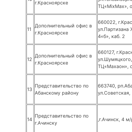
г.Красноярске
ТЦ«MixMax», о
660022, г.Кра
Дополнительный офис в
11
ул.Партизана 
г.Красноярске
4«б», каб. 2
660127, г.Крас
Дополнительный офис в
12
ул.Шумяцкого,
г.Красноярске
ТЦ«Махаон», 
Представительство по
663740, рп.Аба
13
Абанскому району
ул.Советская, 
Представительство по
14
,г.Ачинск, 4 м/
г.Ачинску