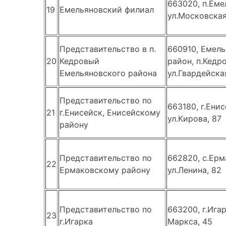
663020, п.Еме
19
Емельяновский филиал
ул.Московская
Представительство в п.
660910, Емел
20
Кедровый
район, п.Кедр
Емельяновского района
ул.Гвардейска
Представительство по
663180, г.Енис
21
г.Енисейск, Енисейскому
ул.Кирова, 87
району
Представительство по
662820, с.Ерм
22
Ермаковскому району
ул.Ленина, 82
Представительство по
663200, г.Игар
23
г.Игарка
Маркса, 45