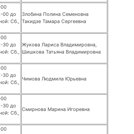
-00
2-00 до
Злобина Полина Семеновна
ой: Сб.,
Такидзе Тамара Сергеевна
-00
2-30 до
Жукова Лариса Владимировна,
ой: Сб.,
Шишкова Татьяна Владимировна
-00
2-30 до
Чимова Людмила Юрьевна
ой: Сб.,
-00
2-30 до
Смирнова Марина Игоревна
ой: Сб.,
-00