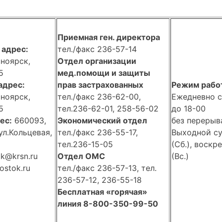
Приемная ген. директора
адрес:
тел./факс 236-57-14
сноярск,
Отдел организации
5
мед.помощи и защиты
адрес:
прав застрахованных
Режим рабо
сноярск,
тел./факс 236-62-00,
Ежедневно с
5
тел.236-62-01, 258-56-02
до 18-00
ес:
660093,
Экономический отдел
без перерыв
ул.Кольцевая,
тел./факс 236-55-17,
Выходной су
тел.236-15-05
(Сб.), воскр
k@krsn.ru
Отдел ОМС
(Вс.)
stok.ru
тел./факс 236-57-13, тел.
236-57-12, 236-55-18
Бесплатная «горячая»
линия 8-800-350-99-50