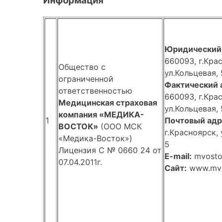
Информация
Юридический 
660093, г.Кра
Общество с
ул.Кольцевая, 
ограниченной
Фактический 
ответственностью
660093, г.Кра
Медицинская страховая
ул.Кольцевая, 
компания «МЕДИКА-
1
Почтовый адр
ВОСТОК»
(ООО МСК
г.Красноярск, 
«Медика-Восток»)
5
Лицензия С № 0660 24 от
E-mail:
mvosto
07.04.2011г.
Сайт:
www.mvo