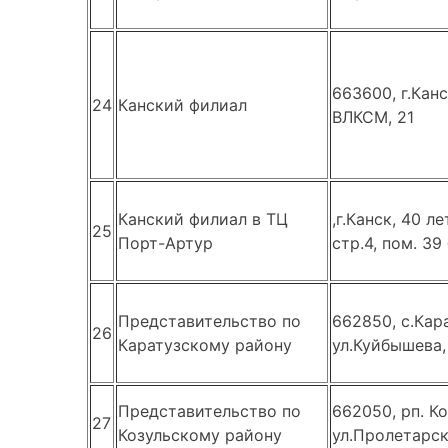
663600, г.Канс
24
Канский филиал
ВЛКСМ, 21
Канский филиал в ТЦ
,г.Канск, 40 л
25
Порт-Артур
стр.4, пом. 39
Представительство по
662850, с.Кар
26
Каратузскому району
ул.Куйбышева,
Представительство по
662050, рп. Ко
27
Козульскому району
ул.Пролетарск