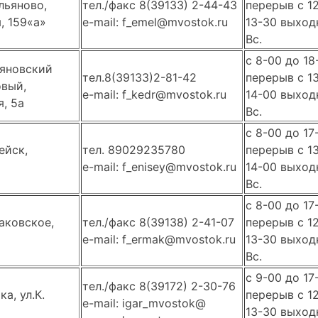
льяново,
тел./факс 8(39133) 2-44-43
перерыв с 1
, 159«а»
e-mail: f_emel@mvostok.ru
13-30 выходн
Вс.
с 8-00 до 18
ьяновский
тел.8(39133)2-81-42
перерыв с 1
овый,
e-mail: f_kedr@mvostok.ru
14-00 выходн
я, 5а
Вс.
с 8-00 до 17
ейск,
тел. 89029235780
перерыв с 1
e-mail: f_enisey@mvostok.ru
14-00 выходн
Вс.
с 8-00 до 17
аковское,
тел./факс 8(39138) 2-41-07
перерыв с 1
e-mail: f_ermak@mvostok.ru
13-30 выходн
Вс.
с 9-00 до 17
тел./факс 8(39172) 2-30-76
ка, ул.К.
перерыв с 1
e-mail: igar_mvostok@
13-30 выходн