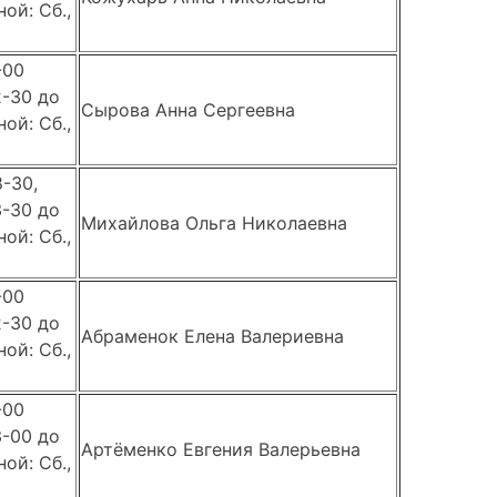
ой: Сб.,
-00
2-30 до
Сырова Анна Сергеевна
ой: Сб.,
8-30,
3-30 до
Михайлова Ольга Николаевна
ой: Сб.,
-00
2-30 до
Абраменок Елена Валериевна
ой: Сб.,
-00
3-00 до
Артёменко Евгения Валерьевна
ой: Сб.,