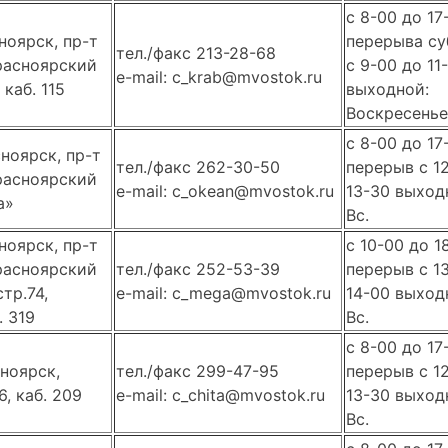
с 8-00 до 17
ноярск, пр-т
перерыва су
тел./факс 213-28-68
расноярский
с 9-00 до 11
e-mail: c_krab@mvostok.ru
 каб. 115
выходной:
Воскресенье
с 8-00 до 17
сноярск, пр-т
тел./факс 262-30-50
перерыв с 1
расноярский
e-mail: c_okean@mvostok.ru
13-30 выходн
а»
Вс.
ноярск, пр-т
с 10-00 до 1
расноярский
тел./факс 252-53-39
перерыв с 1
стр.74,
e-mail: c_mega@mvostok.ru
14-00 выходн
. 319
Вс.
с 8-00 до 17
сноярск,
тел./факс 299-47-95
перерыв с 1
6, каб. 209
e-mail: c_chita@mvostok.ru
13-30 выходн
Вс.