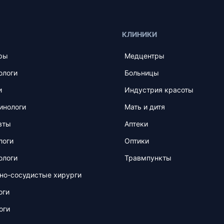
КЛИНИКИ
ры
Медцентры
ологи
Больницы
и
Индустрия красоты
инологи
Мать и дитя
вты
Аптеки
логи
Оптики
ологи
Травмпункты
но-сосудистые хирурги
оги
оги