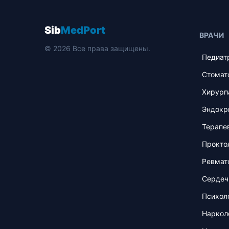
Sib
MedPort
ВРАЧИ
© 2026 Все права защищены.
Педиат
Стомат
Хирург
Эндокр
Терапе
Прокто
Ревмат
Сердеч
Психол
Наркол