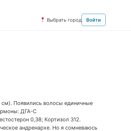
Выбрать город
Войти
 11 см). Появились волосы единичные
ормоны: ДГА-С
естостерон 0,38; Кортизол 312.
ическое андренархе. Но я сомневаюсь