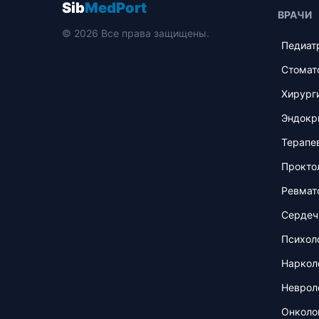
Sib
MedPort
ВРАЧИ
© 2026 Все права защищены.
Педиат
Стомат
Хирург
Эндокр
Терапе
Прокто
Ревмат
Сердеч
Психол
Наркол
Неврол
Онколо