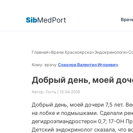
Sib
MedPort
Врач
Главная
>
Врачи Красноярска
>
Эндокринологи
>
Со
Кому: врачу
Соколов Валентин Игоревич
Добрый день, моей дочер
Автор: Гость | 12.04.2019
Добрый день, моей дочери 7,5 лет. Ве
на лобке и подмышками. Сделали рент
дегидроэпиандростерон 0,7; 17-ОН Про
Детский эндокринолог сказала, что 