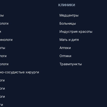
КЛИНИКИ
ры
Медцентры
ологи
Больницы
и
Индустрия красоты
инологи
Мать и дитя
вты
Аптеки
логи
Оптики
ологи
Травмпункты
но-сосудистые хирурги
оги
оги
оги
ги