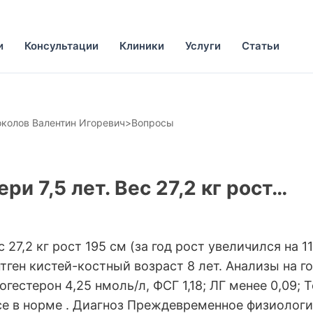
и
Консультации
Клиники
Услуги
Статьи
колов Валентин Игоревич
>
Вопросы
и 7,5 лет. Вес 27,2 кг рост…
с 27,2 кг рост 195 см (за год рост увеличился на
ген кистей-костный возраст 8 лет. Анализы на г
гестерон 4,25 нмоль/л, ФСГ 1,18; ЛГ менее 0,09; Т
все в норме . Диагноз Преждевременное физиолог