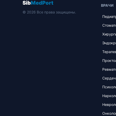
Sib
MedPort
ВРАЧИ
© 2026 Все права защищены.
Педиат
Стомат
Хирург
Эндокр
Терапе
Прокто
Ревмат
Сердеч
Психол
Наркол
Неврол
Онколо