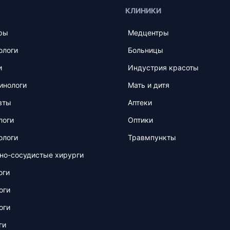
КЛИНИКИ
ры
Медцентры
ологи
Больницы
и
Индустрия красоты
инологи
Мать и дитя
вты
Аптеки
логи
Оптики
ологи
Травмпункты
но-сосудистые хирурги
оги
оги
оги
ги