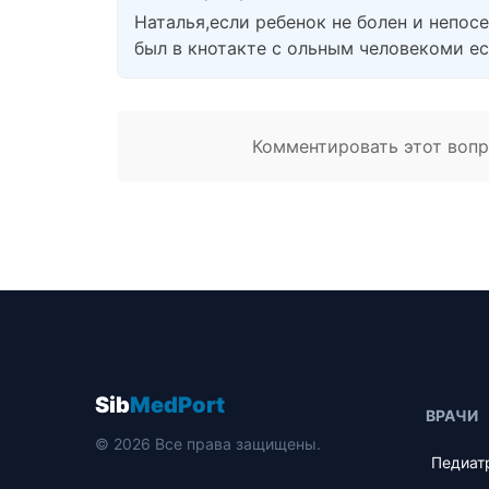
Наталья,если ребенок не болен и непо
был в кнотакте с ольным человекоми ес
Комментировать этот вопро
Sib
MedPort
ВРАЧИ
© 2026 Все права защищены.
Педиат