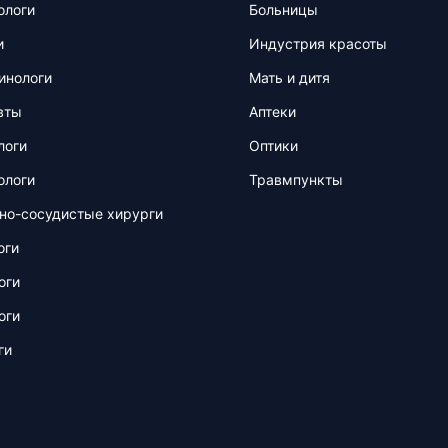
ологи
Больницы
и
Индустрия красоты
инологи
Мать и дитя
вты
Аптеки
логи
Оптики
ологи
Травмпункты
но-сосудистые хирурги
оги
оги
оги
ги