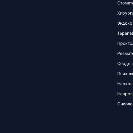
Стомат
Хирург
Эндокр
Терапе
Прокто
Ревмат
Сердеч
Психол
Наркол
Неврол
Онколо