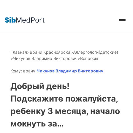
Sib
MedPort
Главная
>
Врачи Красноярска
>
Аллергологи(детские)
>
Чикунов Владимир Викторович
>
Вопросы
Кому: врачу
Чикунов Владимир Викторович
Добрый день!
Подскажите пожалуйста,
ребенку 3 месяца, начало
мокнуть за…