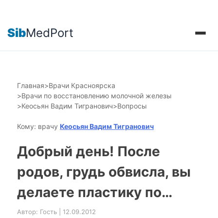
Sib
MedPort
Главная
>
Врачи Красноярска
>
Врачи по восстановлению молочной железы
>
Кеосьян Вадим Тигранович
>
Вопросы
Кому: врачу
Кеосьян Вадим Тигранович
Добрый день! После
родов, грудь обвисла, вы
делаете пластику по…
Автор: Гость | 12.09.2012