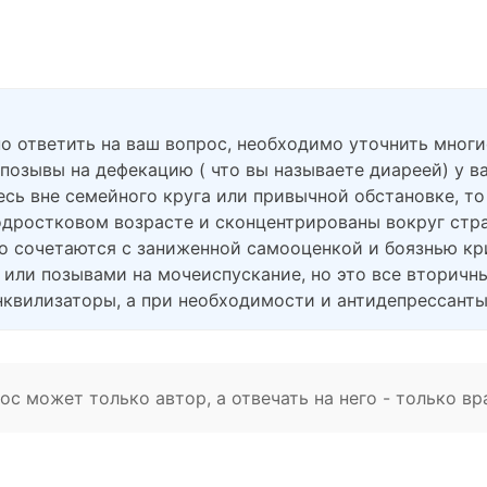
но ответить на ваш вопрос, необходимо уточнить мног
 позывы на дефекацию ( что вы называете диареей) у ва
тесь вне семейного круга или привычной обстановке, т
подростковом возрасте и сконцентрированы вокруг стр
 сочетаются с заниженной самооценкой и боязнью кри
 или позывами на мочеиспускание, но это все вторичн
нквилизаторы, а при необходимости и антидепрессанты
с может только автор, а отвечать на него - только вр