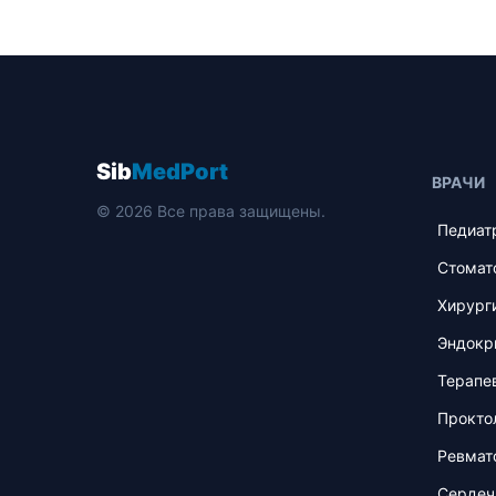
Sib
MedPort
ВРАЧИ
© 2026 Все права защищены.
Педиат
Стомат
Хирург
Эндокр
Терапе
Прокто
Ревмат
Сердеч