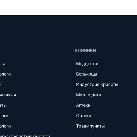
КЛИНИКИ
ры
Медцентры
ологи
Больницы
и
Индустрия красоты
инологи
Мать и дитя
вты
Аптеки
логи
Оптики
ологи
Травмпункты
но-сосудистые хирурги