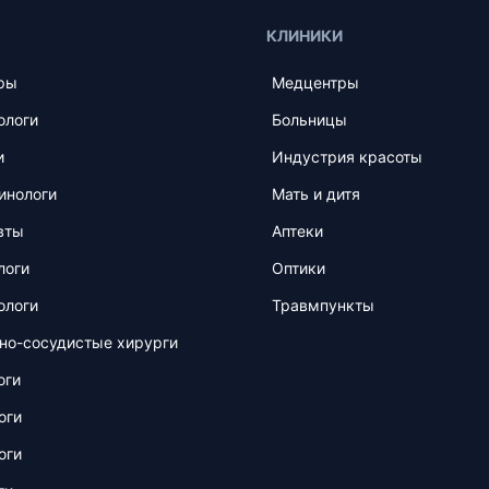
КЛИНИКИ
ры
Медцентры
ологи
Больницы
и
Индустрия красоты
инологи
Мать и дитя
вты
Аптеки
логи
Оптики
ологи
Травмпункты
но-сосудистые хирурги
оги
оги
оги