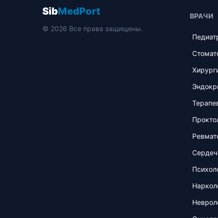
Sib
MedPort
ВРАЧИ
© 2026 Все права защищены.
Педиат
Стомат
Хирург
Эндокр
Терапе
Прокто
Ревмат
Сердеч
Психол
Наркол
Неврол