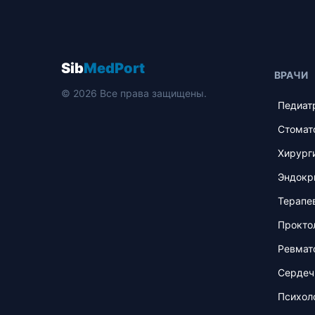
Sib
MedPort
ВРАЧИ
© 2026 Все права защищены.
Педиат
Стомат
Хирург
Эндокр
Терапе
Прокто
Ревмат
Сердеч
Психол