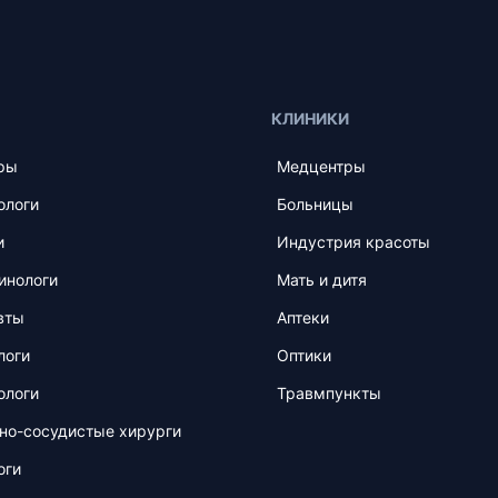
КЛИНИКИ
ры
Медцентры
ологи
Больницы
и
Индустрия красоты
инологи
Мать и дитя
вты
Аптеки
логи
Оптики
ологи
Травмпункты
но-сосудистые хирурги
оги