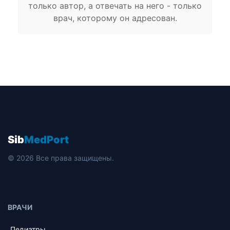
только автор, а отвечать на него - только
врач, которому он адресован.
Sib
MedPort
© 2026 Все права защищены.
ВРАЧИ
Педиатры