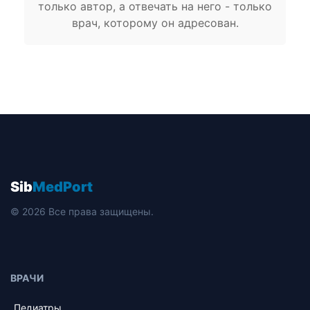
только автор, а отвечать на него - только
врач, которому он адресован.
Sib
MedPort
© 2026 Все права защищены.
ВРАЧИ
Педиатры