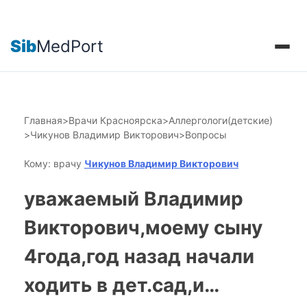
Sib
MedPort
Главная
>
Врачи Красноярска
>
Аллергологи(детские)
>
Чикунов Владимир Викторович
>
Вопросы
Кому: врачу
Чикунов Владимир Викторович
уважаемый Владимир
Викторович,моему сыну
4года,год назад начали
ходить в дет.сад,и…