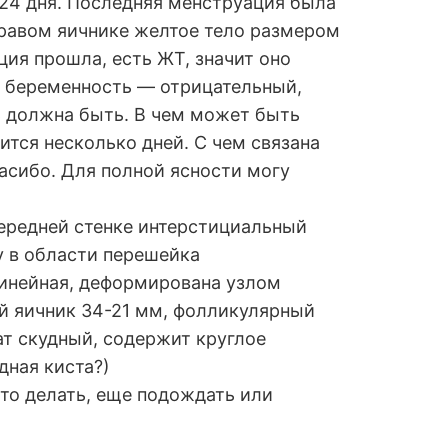
-24 дня. Последняя менструация была
в правом яичнике желтое тело размером
ция прошла, есть ЖТ, значит оно
на беременность — отрицательный,
дь должна быть. В чем может быть
жится несколько дней. С чем связана
асибо. Для полной ясности могу
ередней стенке интерстициальный
у в области перешейка
инейная, деформирована узлом
й яичник 34-21 мм, фолликулярный
т скудный, содержит круглое
ная киста?)
 Что делать, еще подождать или