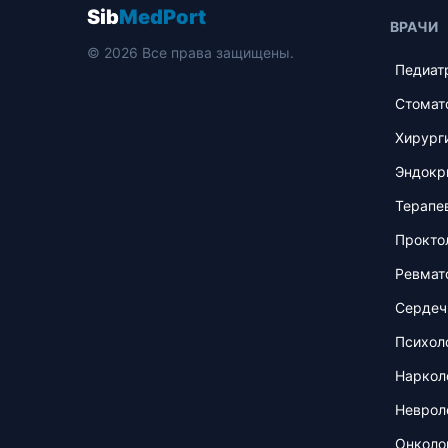
Sib
MedPort
ВРАЧИ
© 2026 Все права защищены.
Педиат
Стомат
Хирург
Эндокр
Терапе
Прокто
Ревмат
Сердеч
Психол
Наркол
Неврол
Онколо