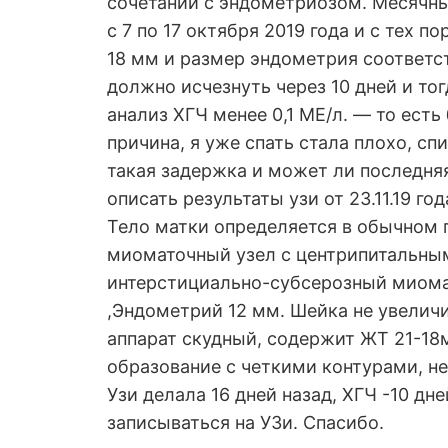
сочетании с эндометриозом. Месячны
с 7 по 17 октября 2019 года и с тех 
18 мм и размер эндометрия соответст
должно исчезнуть через 10 дней и то
анализ ХГЧ менее 0,1 МЕ/л. — то ест
причина, я уже спать стала плохо, сп
такая задержка и может ли последняя
описать результаты узи от 23.11.19 год
Тело матки определяется в обычном 
миоматочный узел с центрипитальным
интерстициально-субсерозный миома
,Эндометрий 12 мм. Шейка не увелич
аппарат скудный, содержит ЖТ 21-18
образование с четкими контурами, 
Узи делала 16 дней назад, ХГЧ -10 дн
записываться на УЗи. Спасибо.