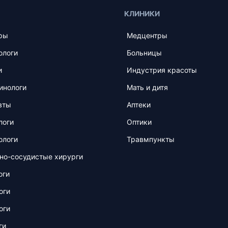
КЛИНИКИ
ры
Медцентры
ологи
Больницы
и
Индустрия красоты
инологи
Мать и дитя
вты
Аптеки
логи
Оптики
ологи
Травмпункты
но-сосудистые хирурги
оги
оги
оги
ги