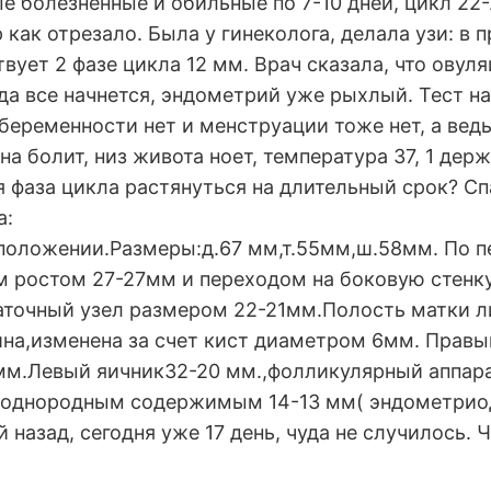
е болезненные и обильные по 7-10 дней, цикл 22
пор как отрезало. Была у гинеколога, делала узи: 
вует 2 фазе цикла 12 мм. Врач сказала, что овуля
гда все начнется, эндометрий уже рыхлый. Тест 
ь беременности нет и менструации тоже нет, а ве
ина болит, низ живота ноет, температура 37, 1 дер
 фаза цикла растянуться на длительный срок? Сп
а:
положении.Размеры:д.67 мм,т.55мм,ш.58мм. По п
 ростом 27-27мм и переходом на боковую стенк
точный узел размером 22-21мм.Полость матки л
ина,изменена за счет кист диаметром 6мм. Правы
мм.Левый яичник32-20 мм.,фолликулярный аппара
неоднородным содержимым 14-13 мм( эндометриод
ей назад, сегодня уже 17 день, чуда не случилось.