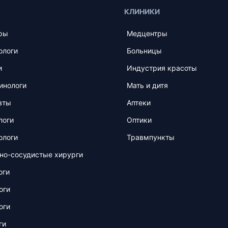
КЛИНИКИ
ры
Медцентры
ологи
Больницы
и
Индустрия красоты
инологи
Мать и дитя
вты
Аптеки
логи
Оптики
ологи
Травмпункты
но-сосудистые хирурги
оги
оги
оги
ги