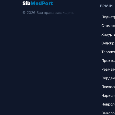
Sib
MedPort
ВРАЧИ
© 2026 Все права защищены.
Педиат
Стомат
Хирург
Эндокр
Терапе
Прокто
Ревмат
Сердеч
Психол
Наркол
Неврол
Онколо