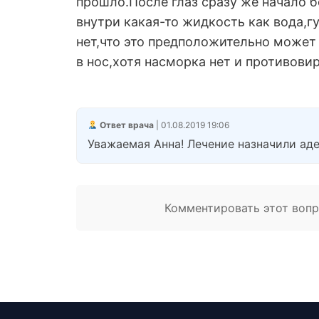
прошло.После глаз сразу же начало б
внутри какая-то жидкость как вода,г
нет,что это предположительно может
в нос,хотя насморка нет и противови
Ответ врача
| 01.08.2019 19:06
Уважаемая Анна! Лечение назначили аде
Комментировать этот вопро