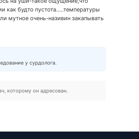
лось на уши-такое ощущение,что
ии как будто пустота…..температуры
ли мутное очень-називин закапывать
едование у сурдолога.
ач, которому он адресован.