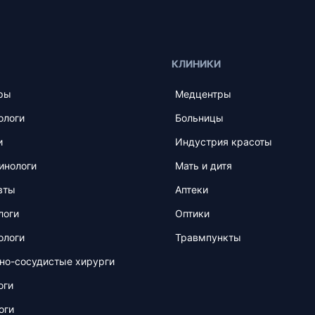
КЛИНИКИ
ры
Медцентры
ологи
Больницы
и
Индустрия красоты
инологи
Мать и дитя
вты
Аптеки
логи
Оптики
ологи
Травмпункты
но-сосудистые хирурги
оги
оги