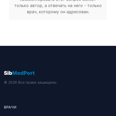
только автор, а отвечать на него - только
врач, которому он адресован.
Sib
MedPort
© 2026 Все права защищены.
ВРАЧИ