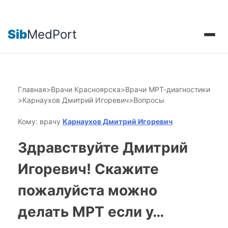
Sib
MedPort
Главная
>
Врачи Красноярска
>
Врачи МРТ-диагностики
>
Карнаухов Дмитрий Игоревич
>
Вопросы
Кому: врачу
Карнаухов Дмитрий Игоревич
Здравствуйте Дмитрий
Игоревич! Скажите
пожалуйста можно
делать МРТ если у…