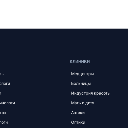
КЛИНИКИ
ры
Медцентры
ологи
Больницы
и
Индустрия красоты
инологи
Мать и дитя
вты
Аптеки
логи
Оптики