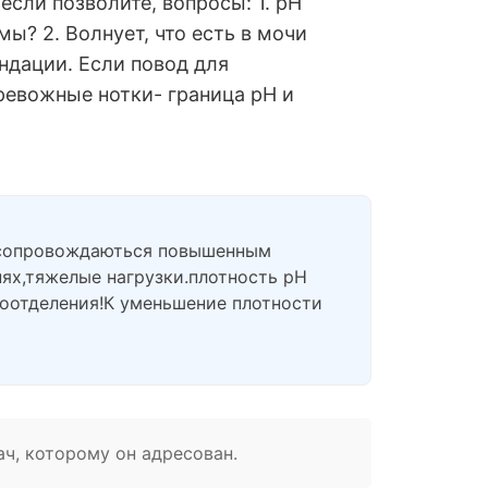
если позволите, вопросы: 1. рН
мы? 2. Волнует, что есть в мочи
ендации. Если повод для
тревожные нотки- граница рН и
е сопровождаються повышенным
ях,тяжелые нагрузки.плотность pH
тоотделения!К уменьшение плотности
ач, которому он адресован.