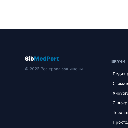
Sib
MedPort
ВРАЧИ
© 2026 Все права защищены.
Педиат
Стомат
Хирург
Эндокр
Терапе
Прокто