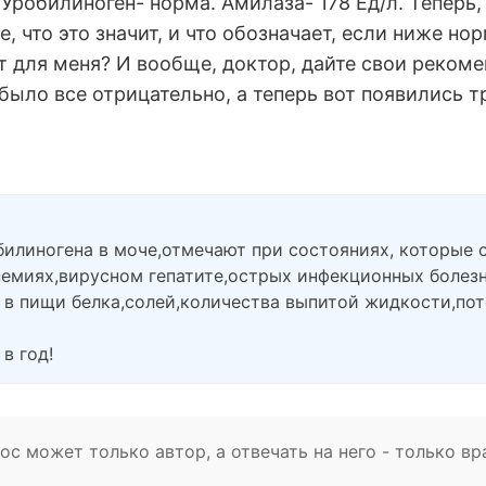
Уробилиноген- норма. Амилаза- 178 Ед/л. Теперь, 
, что это значит, и что обозначает, если ниже нор
ит для меня? И вообще, доктор, дайте свои реком
было все отрицательно, а теперь вот появились 
билиногена в моче,отмечают при состояниях, которы
емиях,вирусном гепатите,острых инфекционных болезн
 в пищи белка,солей,количества выпитой жидкости,по
в год!
с может только автор, а отвечать на него - только вр