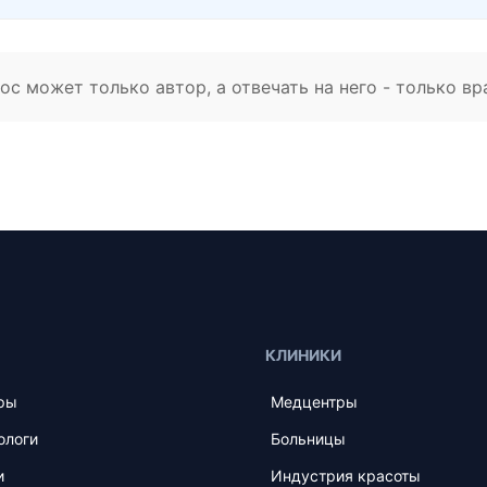
с может только автор, а отвечать на него - только вр
КЛИНИКИ
ры
Медцентры
ологи
Больницы
и
Индустрия красоты