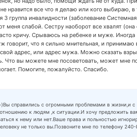
енок, но надо было, помощи ждать не от куда. Пр
е нравится все что я делаю или кого выбираю, в
я 3 группа инвалидности (заболевание Системная
ют меня слабой. Сестру наоборот все хвалят (она
асто кричу. Срываюсь на ребенке и муже. Иногда
 говорит, что я сильно мнительная, и принимаю в
 свой адрес, или адрес мужа. Можно сказать взры
ть. Что вы можете мне посоветовать, может мне п
могает. Помогите, пожалуйсто. Спасибо.
а=)Вы справились с огромными проблемами в жизни,и с
о отношению к людям ,к ситуации.И хочу предложить в
аться к нему или нет.Ваше права и польностью игнори
еловеку не только вы.Позвоните мне по телефону 240-8