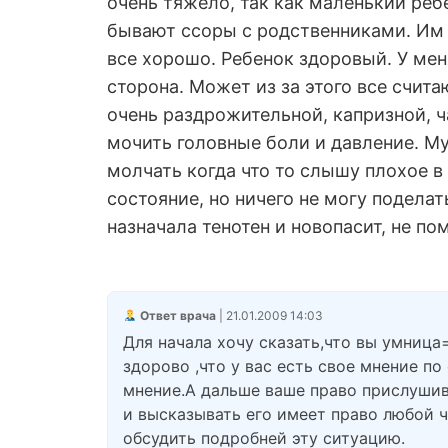
очень тяжело, так как маленький реб
бывают ссоры с родственниками. Им н
все хорошо. Ребенок здоровый. У мен
сторона. Может из за этого все счита
очень раздрожительной, капризной, ч
мочить головные боли и давление. Муж
молчать когда что то слышу плохое в
состояние, но ничего не могу подела
назначала тенотен и новопасит, не по
Ответ врача
| 21.01.2009 14:03
Для начала хочу сказать,что вы умниц
здорово ,что у вас есть свое мнение п
мнение.А дальше ваше право прислушив
и высказывать его имеет право любой ч
обсудить подробней эту ситуацию.