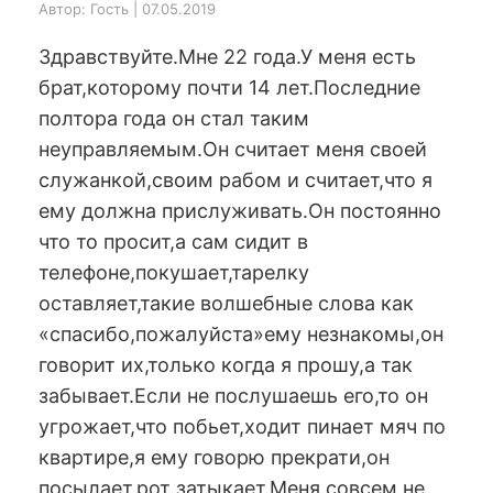
Автор: Гость | 07.05.2019
Здравствуйте.Мне 22 года.У меня есть
брат,которому почти 14 лет.Последние
полтора года он стал таким
неуправляемым.Он считает меня своей
служанкой,своим рабом и считает,что я
ему должна прислуживать.Он постоянно
что то просит,а сам сидит в
телефоне,покушает,тарелку
оставляет,такие волшебные слова как
«спасибо,пожалуйста»ему незнакомы,он
говорит их,только когда я прошу,а так
забывает.Если не послушаешь его,то он
угрожает,что побьет,ходит пинает мяч по
квартире,я ему говорю прекрати,он
посылает,рот затыкает.Меня совсем не