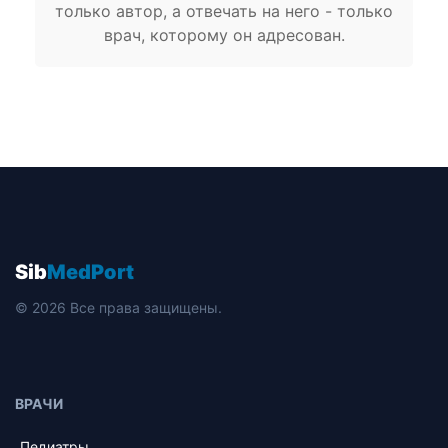
только автор, а отвечать на него - только
врач, которому он адресован.
Sib
MedPort
© 2026 Все права защищены.
ВРАЧИ
Педиатры