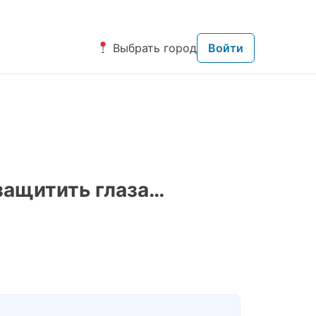
Выбрать город
Войти
 защитить глаза…