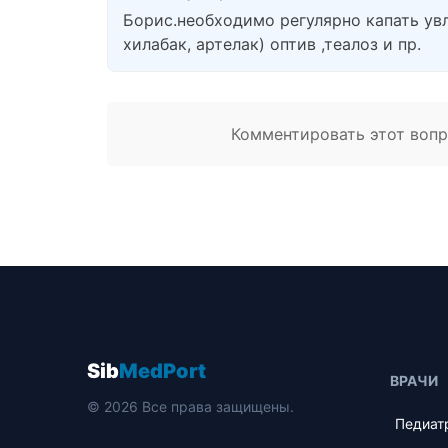
Борис.необходимо регулярно капать ув
хилабак, артелак) оптив ,теалоз и пр.
Комментировать этот вопро
Sib
MedPort
ВРАЧИ
© 2026 Все права защищены.
Педиат