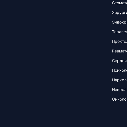
Стомат
Хирург
Эндокр
Терапе
Прокто
Ревмат
Сердеч
Психол
Наркол
Неврол
Онколо