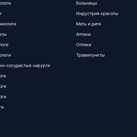
ологи
Больницы
и
Индустрия красоты
инологи
Мать и дитя
вты
Аптеки
логи
Оптики
ологи
Травмпункты
но-сосудистые хирурги
оги
оги
оги
ги