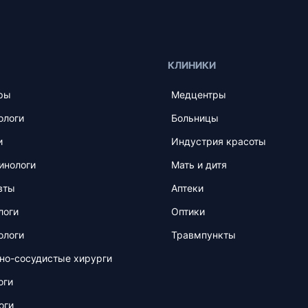
КЛИНИКИ
ры
Медцентры
ологи
Больницы
и
Индустрия красоты
инологи
Мать и дитя
вты
Аптеки
логи
Оптики
ологи
Травмпункты
но-сосудистые хирурги
оги
оги