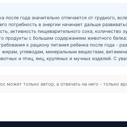
а после года значительно отличается от грудного, всл
 его потребность в энергии начинает дальше развиват
ть, активность пищеварительного сока, количество зу
это продукты с большим содержанием животного белка
 требования к рациону питания ребенка после года - р
 жирам, углеводам, минеральным веществам, витамин
ивотных и птиц, яиц, крупяных и мучных изделий. С ува
с может только автор, а отвечать на него - только вр