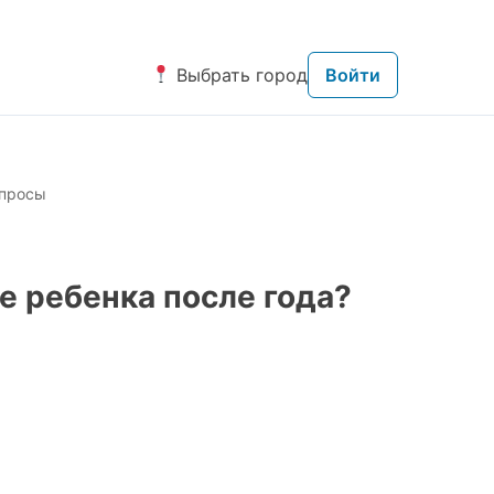
Выбрать город
Войти
просы
е ребенка после года?