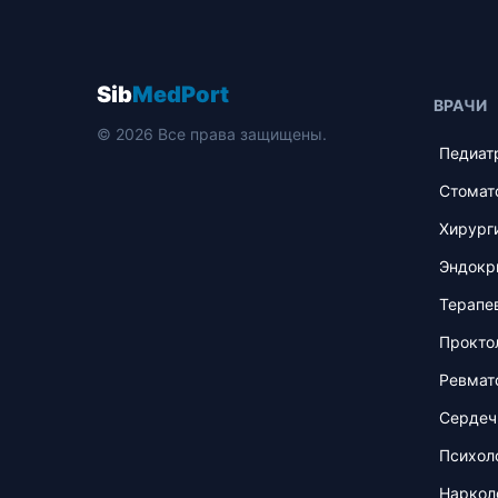
Sib
MedPort
ВРАЧИ
© 2026 Все права защищены.
Педиат
Стомат
Хирург
Эндокр
Терапе
Прокто
Ревмат
Сердеч
Психол
Наркол