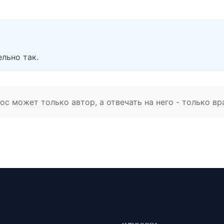
ельно так.
с может только автор, а отвечать на него - только вр