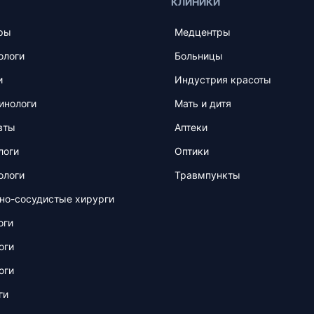
КЛИНИКИ
ры
Медцентры
ологи
Больницы
и
Индустрия красоты
инологи
Мать и дитя
вты
Аптеки
логи
Оптики
ологи
Травмпункты
но-сосудистые хирурги
оги
оги
оги
ги