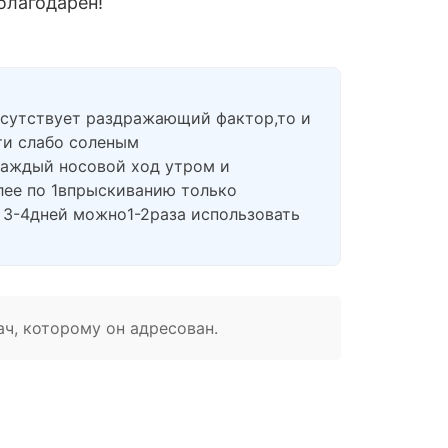
благодарен!
рисутствует раздражающий фактор,то и
ти слабо соленым
каждый носовой ход утром и
лее по 1впрыскиванию только
и 3-4дней можно1-2раза использовать
ач, которому он адресован.