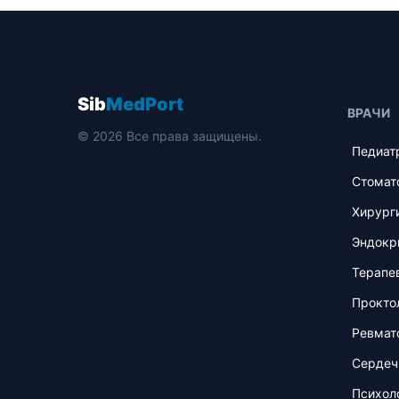
Sib
MedPort
ВРАЧИ
© 2026 Все права защищены.
Педиат
Стомат
Хирург
Эндокр
Терапе
Прокто
Ревмат
Сердеч
Психол