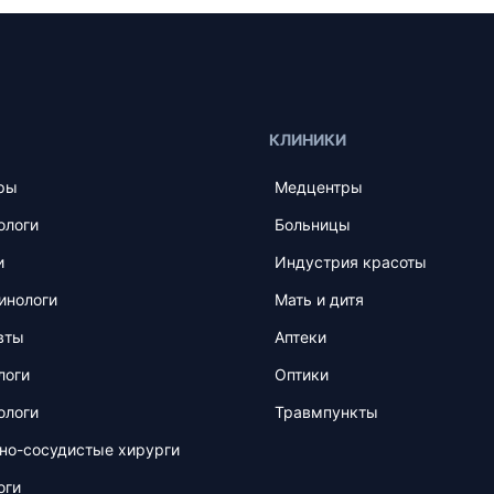
КЛИНИКИ
ры
Медцентры
ологи
Больницы
и
Индустрия красоты
инологи
Мать и дитя
вты
Аптеки
логи
Оптики
ологи
Травмпункты
но-сосудистые хирурги
оги