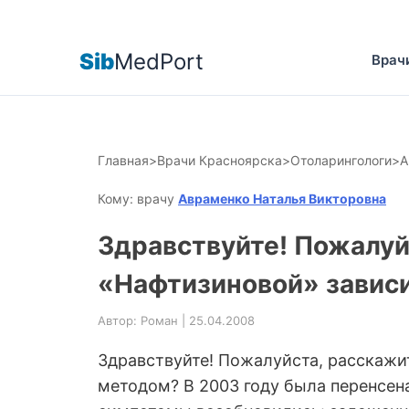
Sib
MedPort
Врач
Главная
>
Врачи Красноярска
>
Отоларингологи
>
А
Кому: врачу
Авраменко Наталья Викторовна
Здравствуйте! Пожалуй
«Нафтизиновой» завис
Автор: Роман | 25.04.2008
Здравствуйте! Пожалуйста, расскажи
методом? В 2003 году была перенсена