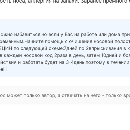
ть носа, аллергия на запахи. Заранее премного 
ожно избавиться,но если у Вас на работе или дома п
временным.Начните помощь с очищения носовой полос
ЕЦИН по следующей схеме:7дней по 2впрыскивания в 
 каждый носовой ход 2раза в день, затем 10дней и бо
йствия и работать будет на 3-4день,поэтому в течени
!!!
с может только автор, а отвечать на него - только вр