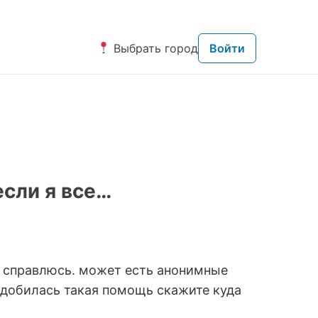
Выбрать город
Войти
если я все…
не справлюсь. может есть анонимные
надобилась такая помощь скажите куда