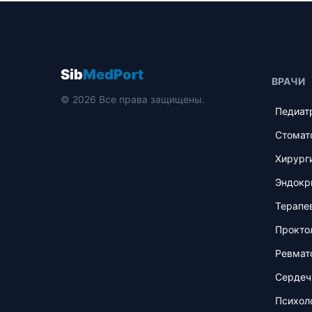
Sib
MedPort
ВРАЧИ
© 2026 Все права защищены.
Педиат
Стомат
Хирург
Эндокр
Терапе
Прокто
Ревмат
Сердеч
Психол