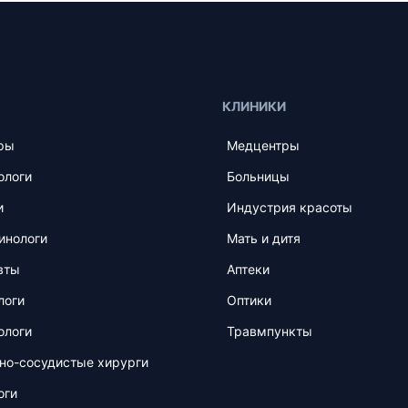
КЛИНИКИ
ры
Медцентры
ологи
Больницы
и
Индустрия красоты
инологи
Мать и дитя
вты
Аптеки
логи
Оптики
ологи
Травмпункты
но-сосудистые хирурги
оги