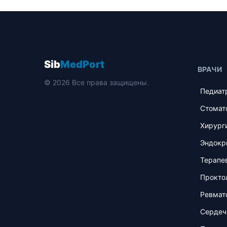
Sib
MedPort
ВРАЧИ
© 2026 Все права защищены.
Педиат
Стомат
Хирург
Эндокр
Терапе
Прокто
Ревмат
Сердеч