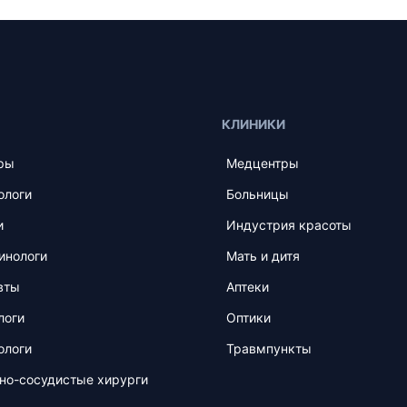
КЛИНИКИ
ры
Медцентры
ологи
Больницы
и
Индустрия красоты
инологи
Мать и дитя
вты
Аптеки
логи
Оптики
ологи
Травмпункты
но-сосудистые хирурги