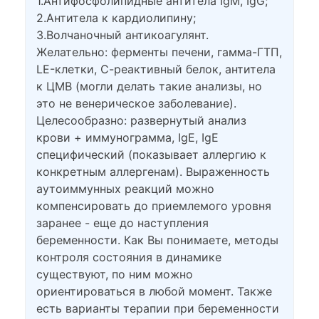
1.Антифосфолипидные антитела IgM, IgG;
2.Антитела к кардиолипину;
3.Волчаночный антикоагулянт.
Желательно: ферменты печени, гамма-ГТП,
LE-клетки, С-реактивный белок, антитела
к ЦМВ (могли делать такие анализы, но
это не венерическое заболевание).
Целесообразно: развернутый анализ
крови + иммунограмма, IgE, IgE
специфический (показывает аллергию к
конкретным аллергенам). Выраженность
аутоиммунных реакций можно
компенсировать до приемлемого уровня
заранее - еще до наступления
беременности. Как Вы понимаете, методы
контроля состояния в динамике
существуют, по ним можно
ориентироваться в любой момент. Также
есть варианты терапии при беременности