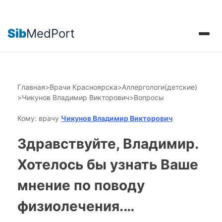
Sib
MedPort
Главная
>
Врачи Красноярска
>
Аллергологи(детские)
>
Чикунов Владимир Викторович
>
Вопросы
Кому: врачу
Чикунов Владимир Викторович
Здравствуйте, Владимир.
Хотелось бы узнать Ваше
мнение по поводу
физиолечения.…