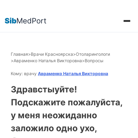
Sib
MedPort
Главная
>
Врачи Красноярска
>
Отоларингологи
>
Авраменко Наталья Викторовна
>
Вопросы
Кому: врачу
Авраменко Наталья Викторовна
Здравстыуйте!
Подскажите пожалуйста,
у меня неожиданно
заложило одно ухо,