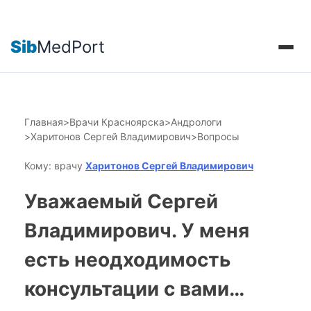
Sib
MedPort
Главная
>
Врачи Красноярска
>
Андрологи
>
Харитонов Сергей Владимирович
>
Вопросы
Кому: врачу
Харитонов Сергей Владимирович
Уважаемый Сергей
Владимирович. У меня
есть неодходимость
консультации с вами…