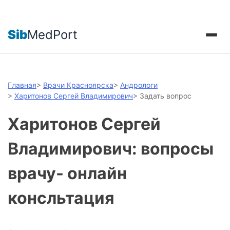
Sib
MedPort
Главная
>
Врачи Красноярска
>
Андрологи
>
Харитонов Сергей Владимирович
>
Задать вопрос
Харитонов Сергей
Владимирович: вопросы
врачу- онлайн
консльтация