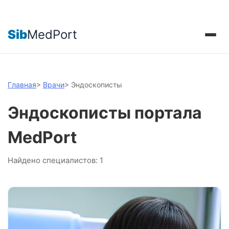
Sib
MedPort
Главная
>
Врачи
>
Эндоскописты
Эндоскописты портала
MedPort
Найдено специалистов: 1