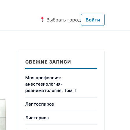
Выбрать город
Войти
СВЕЖИЕ ЗАПИСИ
Моя профессия:
анестезиология-
реаниматология. Том II
Лептоспироз
Листериоз