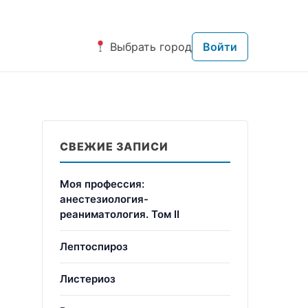
Выбрать город
Войти
СВЕЖИЕ ЗАПИСИ
Моя профессия:
анестезиология-
реаниматология. Том II
Лептоспироз
Листериоз