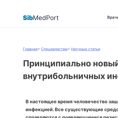
Sib
MedPort
Врач
Главная
>
Специалистам
>
Научные статьи
Принципиально новый
внутрибольничных и
В настоящее время человечество зашл
инфекцией. Все существующие средст
справляются с появляющимися резис