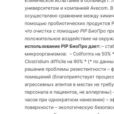
клиническое испытание в больнице г. 
университетом и компанией Avecom. В
осуществлено сравнение между химич
помощью пробиотических продуктов 
что очистка с помощью PIP БиоПро пр
положительное воздействие на окруж
использование PIP БиоПро дает:
– ст
микроорганизмов: – Coliforms на 50% *
Clostridium difficile на 90% * (* по да
решение проблемы резистентности – 
помещений (благоприятствует процесс
агрессивных агентов в местах не тре
персонала и пациентов, не аллергены)
часов при однократном нанесении) – 
поверхности – экологическую безопасн