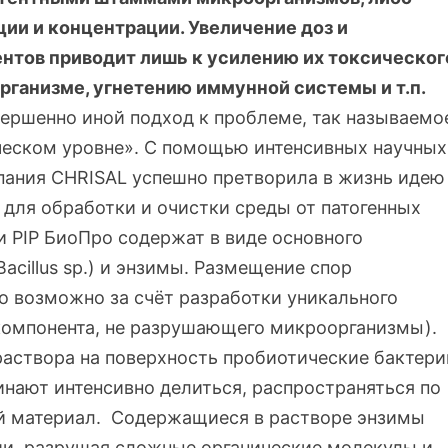
ии и концентрации. Увеличение доз и
ентов приводит лишь к усилению их токсическог
организме, угнетению иммунной системы и т.п.
ершенно иной подход к проблеме, так называемо
ческом уровне». С помощью интенсивных научных
пания CHRISAL успешно претворила в жизнь идею
 для обработки и очистки среды от патогенных
 PIP БиоПро содержат в виде основного
acillus sp.) и энзимы. Размещение спор
 возможно за счёт разработки уникального
компонента, не разрушающего микроорганизмы).
аствора на поверхность пробиотические бактери
инают интенсивно делиться, распространяться по
ий материал. Содержащиеся в растворе энзимы
ии, разрушая сложные органические молекулы и