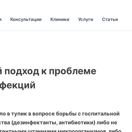
и
Консультации
Клиники
Услуги
Статьи
 подход к проблеме
нфекций
о в тупик в вопросе борьбы с госпитальной
ва (дезинфектанты, антибиотики) либо не
тентными штаммами микроорганизмов, либо