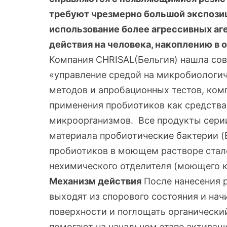
требуют чрезмерно большой экспозиц
использование более агрессивных аг
действия на человека, накоплению в 
Компания CHRISAL(Бельгия) нашла сов
«управление средой на микробиологи
методов и апробационных тестов, ком
применения пробиотиков как средства
микроорганизмов. Все продукты серии
материала пробиотические бактерии (B
пробиотиков в моющем растворе стало
нехимического отделителя (моющего 
Механизм действия
После нанесения р
выходят из спорового состояния и нач
поверхности и поглощать органическ
помогают на начальном этапе активац