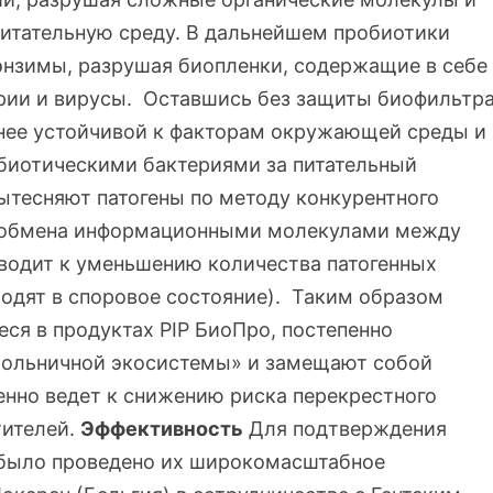
итательную среду. В дальнейшем пробиотики
энзимы, разрушая биопленки, содержащие в себе
ерии и вирусы. Оставшись без защиты биофильтр
енее устойчивой к факторам окружающей среды и
обиотическими бактериями за питательный
ытесняют патогены по методу конкурентного
м обмена информационными молекулами между
иводит к уменьшению количества патогенных
одят в споровое состояние). Таким образом
ся в продуктах PIP БиоПро, постепенно
«больничной экосистемы» и замещают собой
енно ведет к снижению риска перекрестного
тителей.
Эффективность
Для подтверждения
 было проведено их широкомасштабное