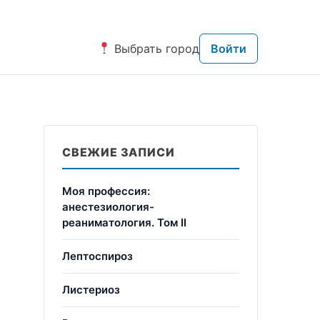
Выбрать город
Войти
СВЕЖИЕ ЗАПИСИ
Моя профессия:
анестезиология-
реаниматология. Том II
Лептоспироз
Листериоз