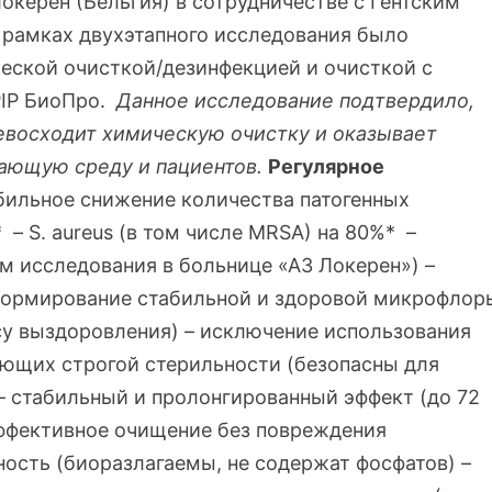
Локерен (Бельгия) в сотрудничестве с Гентским
 рамках двухэтапного исследования было
еской очисткой/дезинфекцией и очисткой с
PIP БиоПро.
Данное исследование подтвердило,
евосходит химическую очистку и оказывает
ающую среду и пациентов.
Регулярное
абильное снижение количества патогенных
 – S. aureus (в том числе MRSA) на 80%* –
нным исследования в больнице «АЗ Локерен») –
формирование стабильной и здоровой микрофлор
у выздоровления) – исключение использования
бующих строгой стерильности (безопасны для
 – стабильный и пролонгированный эффект (до 72
эффективное очищение без повреждения
ость (биоразлагаемы, не содержат фосфатов) –