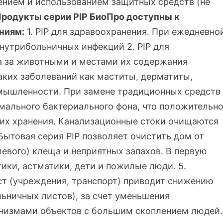
ением и использованием защитных средств (не
родукты серии PIP БиоПро доступны к
ниям:
1. PIP для здравоохранения. При ежедневно
утрибольничных инфекций 2. PIP для
а за животными и местами их содержания
аких заболеваний как маститы, дерматиты,
ромышленности. При замене традиционных средств
ального бактериального фона, что положительн
и их хранения. Канализационные стоки очищаются
 Бытовая серия PIP позволяет очистить дом от
левого) клеща и неприятных запахов. В первую
ики, астматики, дети и пожилые люди. 5.
т (учреждения, транспорт) приводит снижению
льничных листов), за счет уменьшения
низмами объектов с большим скоплением людей.