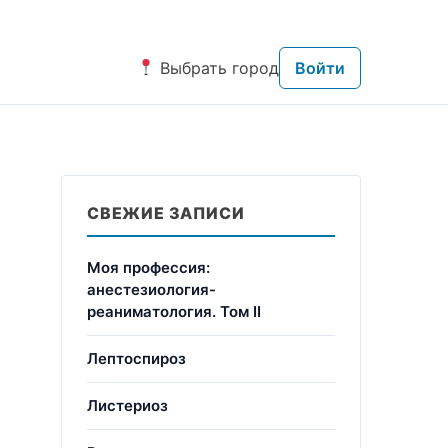
Выбрать город
Войти
СВЕЖИЕ ЗАПИСИ
Моя профессия:
анестезиология-
реаниматология. Том II
Лептоспироз
Листериоз