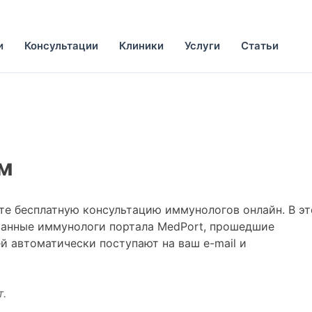
и
Консультации
Клиники
Услуги
Статьи
м
м
те бесплатную консультацию иммунологов онлайн. В э
ванные иммунологи портала MedPort, прошедшие
й автоматически поступают на ваш e-mail и
т.