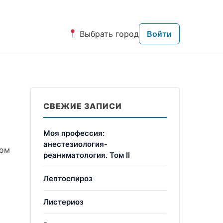
Выбрать город
Войти
СВЕЖИЕ ЗАПИСИ
Моя профессия:
анестезиология-
том
реаниматология. Том II
Лептоспироз
Листериоз