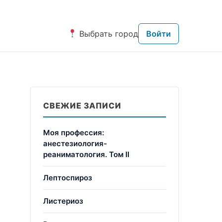
Выбрать город
Войти
СВЕЖИЕ ЗАПИСИ
Моя профессия:
анестезиология-
реаниматология. Том II
Лептоспироз
Листериоз