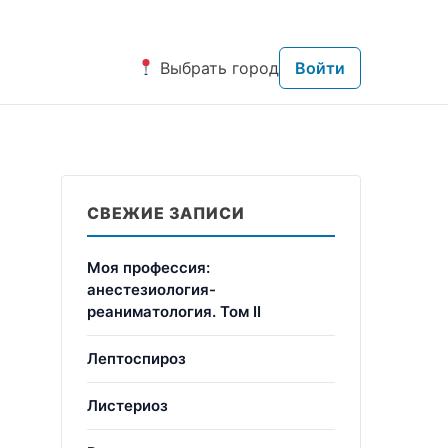
Выбрать город
Войти
СВЕЖИЕ ЗАПИСИ
Моя профессия:
анестезиология-
реаниматология. Том II
Лептоспироз
Листериоз