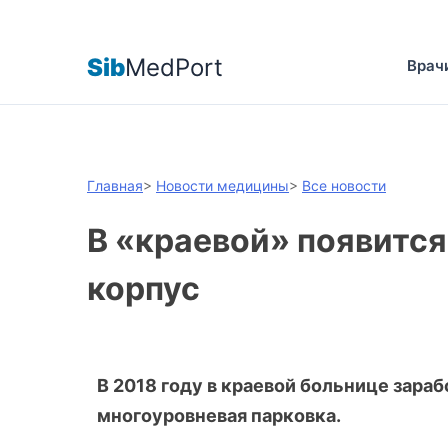
Sib
MedPort
Врач
Главная
>
Новости медицины
>
Все новости
В «краевой» появитс
корпус
В 2018 году в краевой больнице зара
многоуровневая парковка.