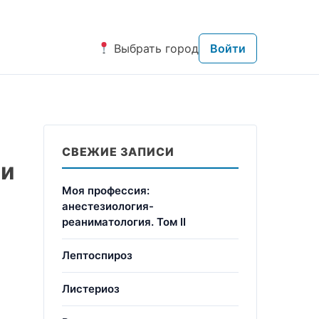
Выбрать город
Войти
СВЕЖИЕ ЗАПИСИ
ги
Моя профессия:
анестезиология-
реаниматология. Том II
Лептоспироз
Листериоз