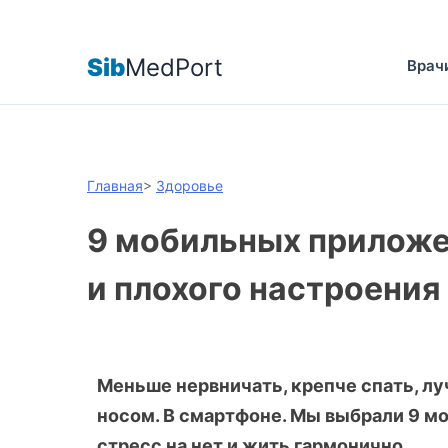
Sib
MedPort
Врач
Главная
>
Здоровье
9 мобильных приложен
и плохого настроения
Меньше нервничать, крепче спать, луч
носом. В смартфоне. Мы выбрали 9 м
стресс на нет и жить гармонично.