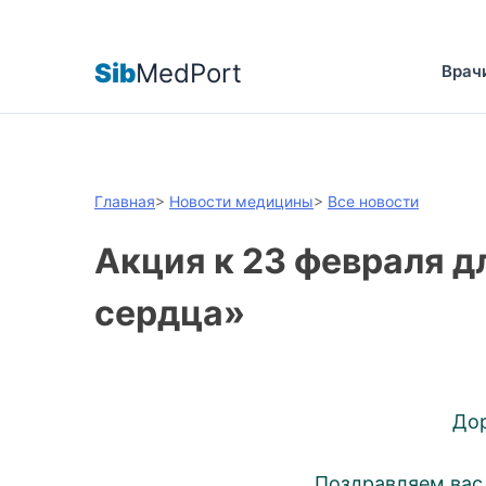
Sib
MedPort
Врач
Главная
>
Новости медицины
>
Все новости
Акция к 23 февраля д
сердца»
До
Поздравляем вас 