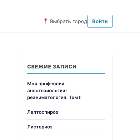
Выбрать город
Войти
СВЕЖИЕ ЗАПИСИ
Моя профессия:
анестезиология-
реаниматология. Том II
Лептоспироз
Листериоз