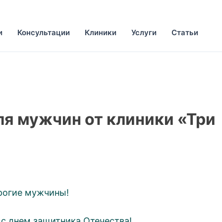
и
Консультации
Клиники
Услуги
Статьи
ля мужчин от клиники «Три
рогие мужчины!
с днем защитника Отечества!