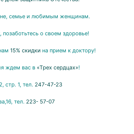
ане, семье и любимым женщинам.
, позаботьтесь о своем здоровье!
инам
15% скидки
на прием к доктору!
ля ждем вас в
«Трех сердцаx»
!
, стр. 1, тел.
247-47-23
а,16, тел.
223- 57-07