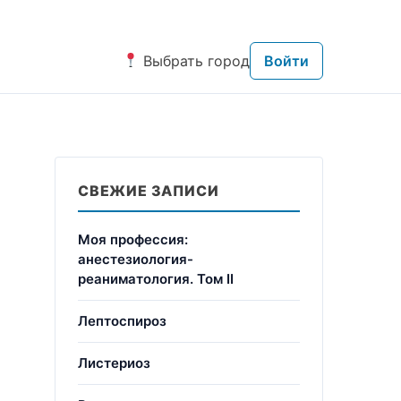
Выбрать город
Войти
СВЕЖИЕ ЗАПИСИ
Моя профессия:
анестезиология-
реаниматология. Том II
Лептоспироз
Листериоз