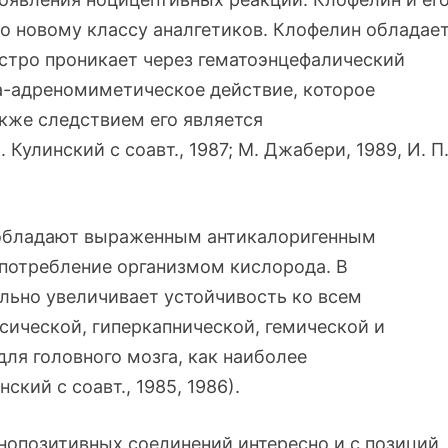
ло новому классу аналгетиков. Клофелин обладае
стро проникает через гематоэнцефалический
а-адреномиметическое действие, которое
акже следствием его является
Кулинский с соавт., 1987; М. Джабери, 1989, И. П
 обладают выраженным антикалоригенным
 потребление организмом кислорода. В
ельно увеличивает устойчивость ко всем
сической, гиперкапнической, гемической и
для головного мозга, как наиболее
ский с соавт., 1985, 1986).
енопозитивных соединений интересно и с позиций