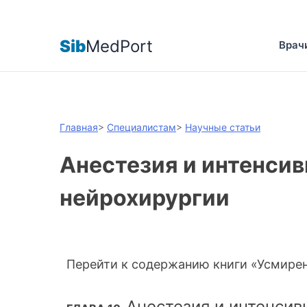
Sib
MedPort
Врач
Главная
>
Специалистам
>
Научные статьи
Анестезия и интенсив
нейрохирургии
Перейти к содержанию книги «Усмире
Анестезия и интенсив