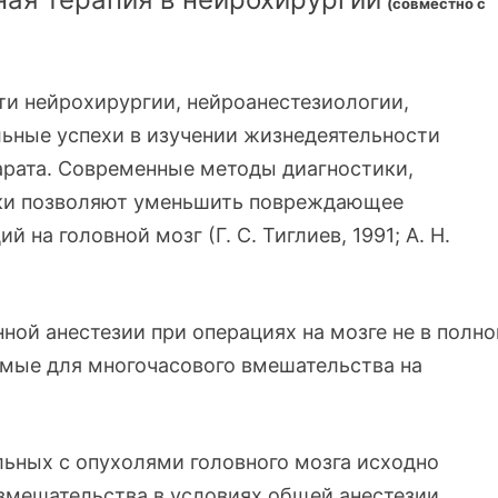
(совместно с
ти нейрохирургии, нейроанестезиологии,
ьные успехи в изучении жизнедеятельности
парата. Современные методы диагностики,
ики позволяют уменьшить повреждающее
на головной мозг (Г. С. Тиглиев, 1991; А. Н.
й анестезии при операциях на мозге не в полно
мые для многочасового вмешательства на
льных с опухолями головного мозга исходно
 вмешательства в условиях общей анестезии