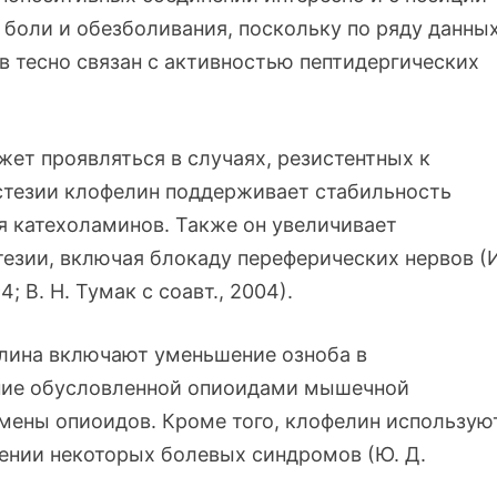
боли и обезболивания, поскольку по ряду данных
 тесно связан с активностью пептидергических
т проявляться в случаях, резистентных к
естезии клофелин поддерживает стабильность
я катехоламинов. Также он увеличивает
езии, включая блокаду переферических нервов (
4; В. Н. Тумак с соавт., 2004).
лина включают уменьшение озноба в
ние обусловленной опиоидами мышечной
мены опиоидов. Кроме того, клофелин использую
чении некоторых болевых синдромов (Ю. Д.