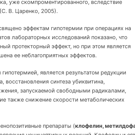
ка, уже скомпроментированного, вследствие
С. В. Царенко, 2005).
священо эффектам гипотермии при операциях на
атов лабораторных исследований показано, что
ный протекторный эффект, но при этом является
шена ее неблагоприятных эффектов.
 гипотермией, является результатом редукции
а, восстановления синтеза убиквитина,
ожения, запускаемой свободными радикалами,
ние также снижение скорости метаболических
ренопозитивные препараты (
клофелин, метилдоф
оявления ноцицептивных реакций. Клофелин и ег