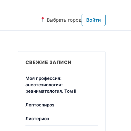
Выбрать город
Войти
СВЕЖИЕ ЗАПИСИ
Моя профессия:
анестезиология-
реаниматология. Том II
Лептоспироз
Листериоз