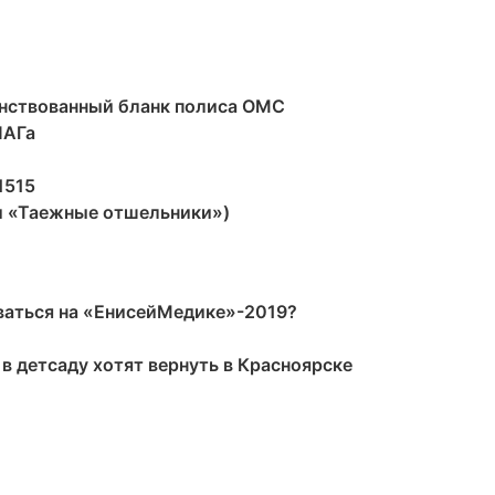
енствованный бланк полиса ОМС
ЛАГа
1515
ги «Таежные отшельники»)
оваться на «ЕнисейМедике»-2019?
 в детсаду хотят вернуть в Красноярске