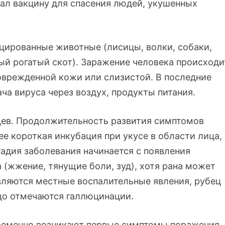
вал вакцину для спасения людей, укушенных
цированные животные (лисицы, волки, собаки,
ый рогатый скот). Заражение человека происходи
врежденной кожи или слизистой. В последние
ача вируса через воздух, продукты питания.
цев. Продолжительность развития симптомов
ее короткая инкубация при укусе в области лица,
тадия заболевания начинается с появления
(жжение, тянущие боли, зуд), хотя рана может
вляются местные воспалительные явления, рубец
ицо отмечаются галлюцинации.
ременно возникают первые симптомы поражения