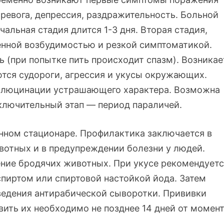
тревога, депрессия, раздражительность. Больной
чальная стадия длится 1-3 дня. Вторая стадия,
енной возбудимостью и резкой симптоматикой.
 (при попытке пить происходит спазм). Возникае
яются судороги, агрессия и укусы окружающих.
аллюцинации устрашающего характера. Возможна
аключительный этап — период параличей.
нном стационаре. Профилактика заключается в
отных и в предупреждении болезни у людей.
ние бродячих животных. При укусе рекомендует
спиртом или спиртовой настойкой йода. Затем
ведения антирабической сыворотки. Прививки
ить их необходимо не позднее 14 дней от момен