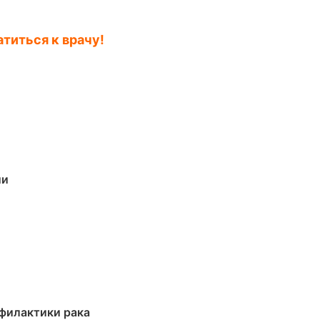
титься к врачу!
ии
филактики рака