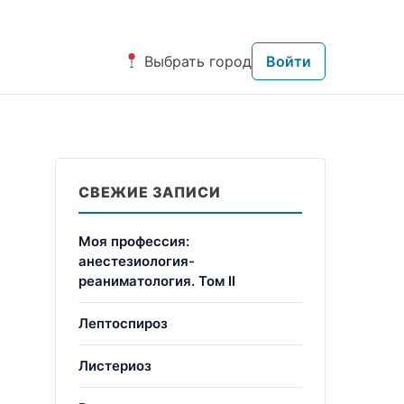
Выбрать город
Войти
СВЕЖИЕ ЗАПИСИ
Моя профессия:
анестезиология-
реаниматология. Том II
Лептоспироз
Листериоз