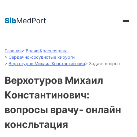
Sib
MedPort
Главная
>
Врачи Красноярска
>
Сердечно-сосудистые хирурги
>
Верхотуров Михаил Константинович
>
Задать вопрос
Верхотуров Михаил
Константинович:
вопросы врачу- онлайн
консльтация