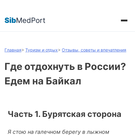
Sib
MedPort
Главная
>
Туризм и отдых
>
Отзывы, советы и впечатления
Где отдохнуть в России?
Едем на Байкал
Часть 1. Бурятская сторона
Я стою на галечном берегу в лыжном