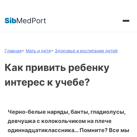
Sib
MedPort
Главная
>
Мать и детя
>
Здоровье и воспитание детей
Как привить ребенку
интерес к учебе?
Черно-белые наряды, банты, гладиолусы,
девчушка с колокольчиком на плече
одиннадцатиклассника… Помните? Все мы